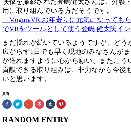
映像を撮影された登嶋健太さんは、介護・
用に取り組んでいる方だそうです。
→MoguraVR:お年寄りに元気になって
でVRをツールとして使う登嶋 健太氏イ
まだ揺れが続いているようですが、どう
広がらず1日でも早く現地のみなさんが
が送れますように心から願い、またこう
貢献できる取り組みは、非力ながら今後
いと思います。
共有:
Facebook
ク
ク
ク
ク
ク
で
リ
リ
リ
リ
リ
共
ッ
ッ
ッ
ッ
ッ
有
ク
ク
ク
ク
ク
す
し
し
し
し
し
RANDOM ENTRY
る
て
て
て
て
て
に
Twitter
Google+
Pocket
Tumblr
Pinterest
は
で
で
で
で
で