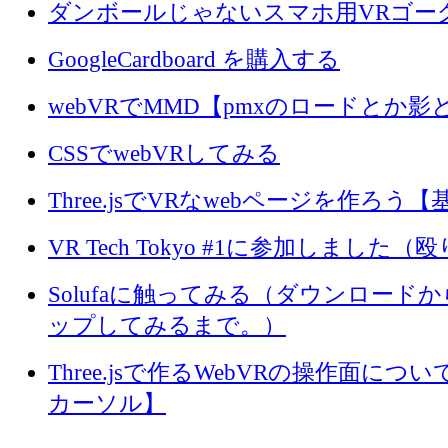
ク
共
共
シ
共
共
ダンボールじゃないスマホ用VRゴー
リ
有
有
ェ
有
有
ッ
(新
(新
ア
(新
(新
ク
し
し
(新
し
し
し
い
い
し
い
い
GoogleCardboard を購入する
て
ウ
ウ
い
ウ
ウ
く
ィ
ィ
ウ
ィ
ィ
だ
ン
ン
ィ
ン
ン
さ
ド
ド
ン
ド
ド
webVRでMMD【pmxのロードとか影
い
ウ
ウ
ド
ウ
ウ
(新
で
で
ウ
で
で
し
開
開
で
開
開
い
き
き
開
き
き
CSSでwebVRしてみる
ウ
ま
ま
き
ま
ま
ィ
す)
す)
ま
す)
す)
ン
す)
ド
Three.jsでVRなwebページを作ろう
ウ
で
開
き
VR Tech Tokyo #1に参加しました
ま
す)
Solufaに触ってみる（ダウンロード
ップしてみるまで。）
Three.jsで作るWebVRの操作面に
カーソル】